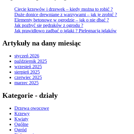
Cięcie krzewów i drzewek – kiedy można to robić ?
Duże donice drewniane z warzywami – jak je zrobić ?
Elementy betonowe w ogrodzie – jak o nie dbać ?
Jak pozbyć się pędraków z ogrodu ?
Jak prawidłowo zadbać o iglaki ? Pielęgnacja iglaków
Artykuły na dany miesiąc
styczeń 2026
październik 2025
wrzesień 2025
sierpień 2025
czerwiec 2025
marzec 2025
Kategorie - działy
Drzewa owocowe
Krzewy
Kwiaty
Ogólne
Ogród