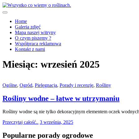
Skip
to
content
Wszystko co wiemy o roślinach.
Home
Galeria zdjęć
Mapa naszej witryny
O czym piszemy ?
Współpraca reklamowa
Kontakt z nami
Miesiąc:
wrzesień 2025
Ogólne
,
Ogród
,
Pielęgnacja
,
Porady i recenzje
,
Rośliny
Rośliny wodne – łatwe w utrzymaniu
Rośliny wodne są nie tylko dekoracyjnym elementem oczek wodnych i
Przeczytaj całość..
3 września, 2025
Popularne porady ogrodowe