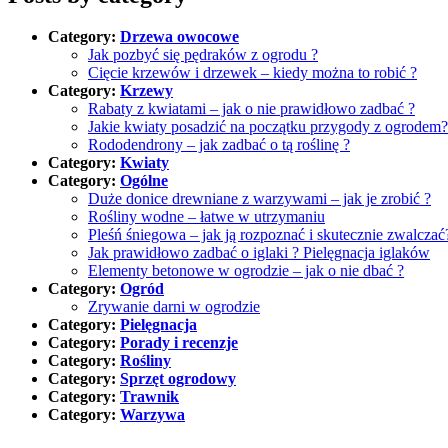
Category:
Drzewa owocowe
Jak pozbyć się pędraków z ogrodu ?
Cięcie krzewów i drzewek – kiedy można to robić ?
Category:
Krzewy
Rabaty z kwiatami – jak o nie prawidłowo zadbać ?
Jakie kwiaty posadzić na początku przygody z ogrodem?
Rododendrony – jak zadbać o tą roślinę ?
Category:
Kwiaty
Category:
Ogólne
Duże donice drewniane z warzywami – jak je zrobić ?
Rośliny wodne – łatwe w utrzymaniu
Pleśń śniegowa – jak ją rozpoznać i skutecznie zwalczać
Jak prawidłowo zadbać o iglaki ? Pielęgnacja iglaków
Elementy betonowe w ogrodzie – jak o nie dbać ?
Category:
Ogród
Zrywanie darni w ogrodzie
Category:
Pielęgnacja
Category:
Porady i recenzje
Category:
Rośliny
Category:
Sprzęt ogrodowy
Category:
Trawnik
Category:
Warzywa