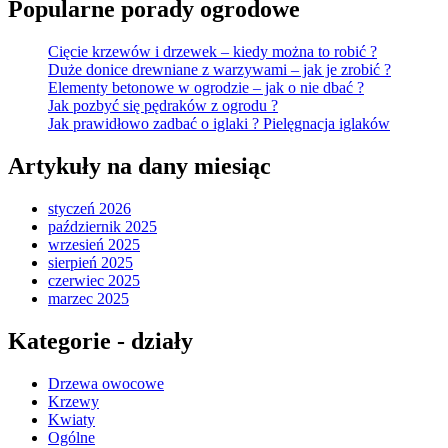
Popularne porady ogrodowe
Cięcie krzewów i drzewek – kiedy można to robić ?
Duże donice drewniane z warzywami – jak je zrobić ?
Elementy betonowe w ogrodzie – jak o nie dbać ?
Jak pozbyć się pędraków z ogrodu ?
Jak prawidłowo zadbać o iglaki ? Pielęgnacja iglaków
Artykuły na dany miesiąc
styczeń 2026
październik 2025
wrzesień 2025
sierpień 2025
czerwiec 2025
marzec 2025
Kategorie - działy
Drzewa owocowe
Krzewy
Kwiaty
Ogólne