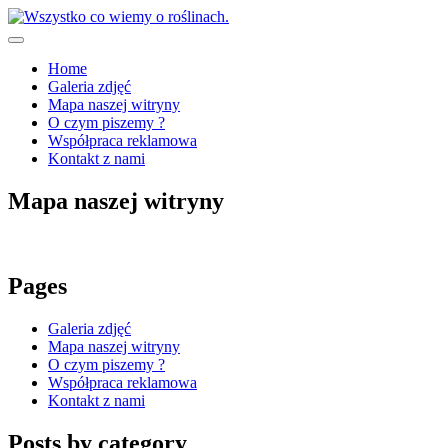
Skip
to
content
Wszystko co wiemy o roślinach.
Home
Galeria zdjęć
Mapa naszej witryny
O czym piszemy ?
Współpraca reklamowa
Kontakt z nami
Mapa naszej witryny
Pages
Galeria zdjęć
Mapa naszej witryny
O czym piszemy ?
Współpraca reklamowa
Kontakt z nami
Posts by category