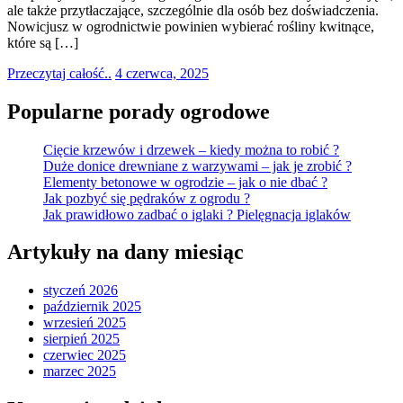
ale także przytłaczające, szczególnie dla osób bez doświadczenia.
Nowicjusz w ogrodnictwie powinien wybierać rośliny kwitnące,
które są […]
Przeczytaj całość..
4 czerwca, 2025
Popularne porady ogrodowe
Cięcie krzewów i drzewek – kiedy można to robić ?
Duże donice drewniane z warzywami – jak je zrobić ?
Elementy betonowe w ogrodzie – jak o nie dbać ?
Jak pozbyć się pędraków z ogrodu ?
Jak prawidłowo zadbać o iglaki ? Pielęgnacja iglaków
Artykuły na dany miesiąc
styczeń 2026
październik 2025
wrzesień 2025
sierpień 2025
czerwiec 2025
marzec 2025