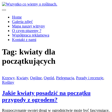
Skip
to
content
Wszystko co wiemy o roślinach.
Home
Galeria zdjęć
Mapa naszej witryny
O czym piszemy ?
Współpraca reklamowa
Kontakt z nami
Tag:
kwiaty dla
początkujących
Krzewy
,
Kwiaty
,
Ogólne
,
Ogród
,
Pielęgnacja
,
Porady i recenzje
,
Rośliny
Jakie kwiaty posadzić na początku
przygody z ogrodem?
Rozpoczynanie swojej drogi w ogrodnictwie może być fascynujące,